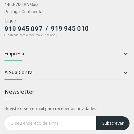
4400-700 V.N.Gaia
Portugal Continental
Ligue
/
919 945 010
919 945 097
(Chamada para a rede móvel nacional)
Empresa

A Sua Conta

Newsletter
Registe o seu e-mail para receber as novidades.
Subscrever