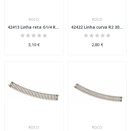
ROCO
ROCO
42413 Linha reta G1/4 Roco Line Esc H0
42422 Linha curva R2 30º Esc H0
3,10 €
2,80 €
ROCO
ROCO