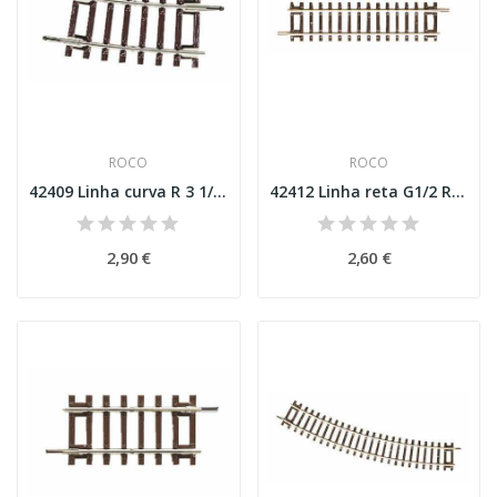
ROCO
ROCO
42409 Linha curva R 3 1/4 7,5º Esc H0
42412 Linha reta G1/2 Roco Line
2,90 €
2,60 €