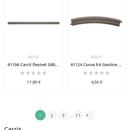
ROCO
ROCO
61106 Carril flexível G800 Esc H0
61124 Curva R4 Geoline Esc H0
17,80 €
4,50 €
1
2
3
…
11

Carris