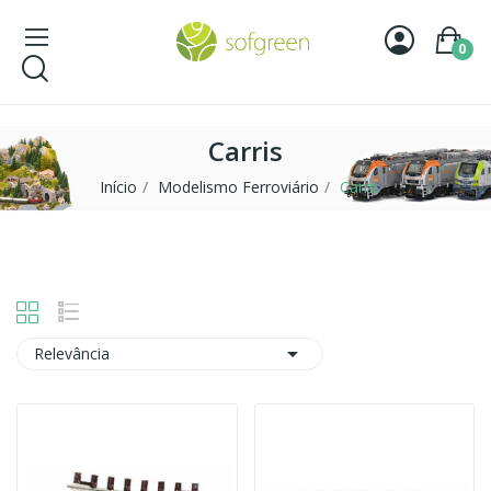
0
Carris
Início
Modelismo Ferroviário
Carris

Relevância