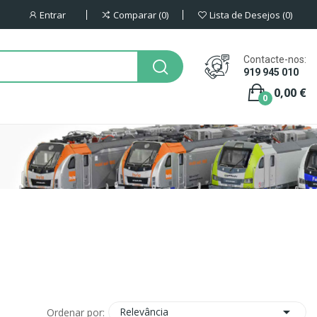
Entrar
Comparar
0
Lista de Desejos
0
Contacte-nos:
919 945 010
0,00 €
0

Relevância
Ordenar por: