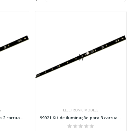
S
ELECTRONIC MODELS
99920 Kit de iluminação para 2 carruagens...
99921 Kit de iluminação para 3 carruagens...