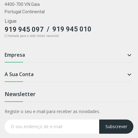
4400-700 V.N.Gaia
Portugal Continental
Ligue
/
919 945 010
919 945 097
(Chamada para a rede móvel nacional)
Empresa

A Sua Conta

Newsletter
Registe o seu e-mail para receber as novidades.
Subscrever