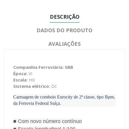
DESCRIÇÃO
DADOS DO PRODUTO
AVALIAÇÕES
Companhia Ferroviária: SBB
Época:
VI
Escala:
H0
Sistema elétrico:
DC
Carruagem de comboio
Eurocity de 2ª classe, tipo Bpm,
da Ferrovia Federal Suíça.
■ Com novo número contínuo
■ Escala longitudinal 1:100