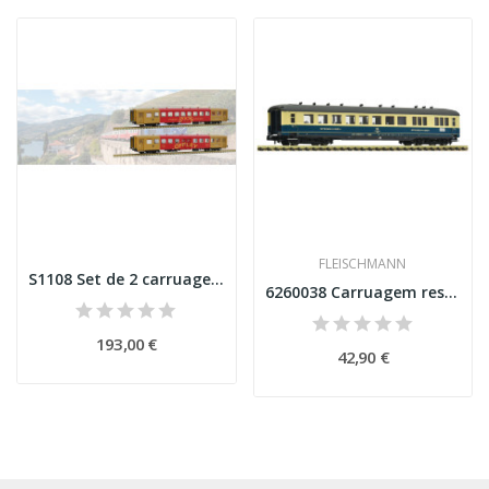
FLEISCHMANN
S1108 Set de 2 carruagens Schindler CP "Vinho...
6260038 Carruagem restaurante, DB Esc N
193,00 €
42,90 €