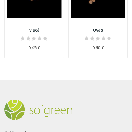
Maçã
Uvas
0,45 €
0,60 €