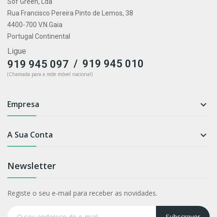
Sof Green, Lda
Rua Francisco Pereira Pinto de Lemos, 38
4400-700 V.N.Gaia
Portugal Continental
Ligue
/
919 945 010
919 945 097
(Chamada para a rede móvel nacional)
Empresa

A Sua Conta

Newsletter
Registe o seu e-mail para receber as novidades.
Subscrever