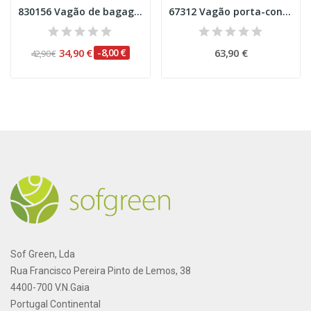
830156 Vagão de bagagem de comboio de carga,...
67312 Vagão porta-contentores, ÖBB Esc H0
34,90 €
-8,00 €
63,90 €
42,90 €
Sof Green, Lda
Rua Francisco Pereira Pinto de Lemos, 38
4400-700 V.N.Gaia
Portugal Continental