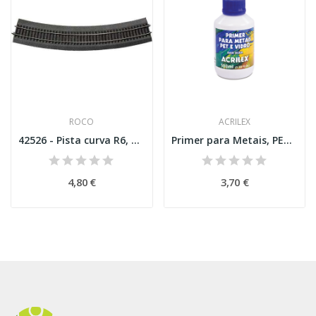
ROCO
ACRILEX
42526 - Pista curva R6, 30 °
Primer para Metais, PET e Vidro 100ml
4,80 €
3,70 €