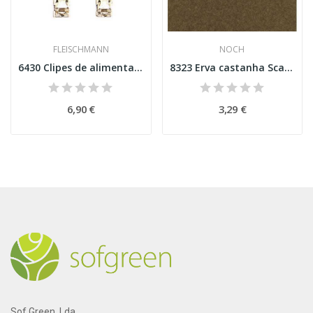
FLEISCHMANN
NOCH
6430 Clipes de alimentação do carril (2 pólos)...
8323 Erva castanha Scatter Grass "Brown"
6,90 €
3,29 €
Sof Green, Lda