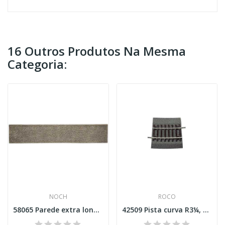
16 Outros Produtos Na Mesma
Categoria:
NOCH
ROCO
58065 Parede extra longa Esc H0
42509 Pista curva R3¼, 7,5 ° balastro de...