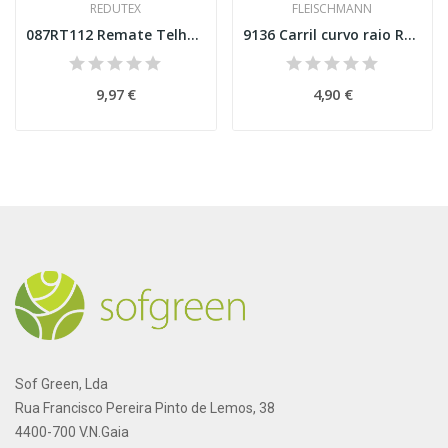
REDUTEX
FLEISCHMANN
087RT112 Remate Telhado Esc H0
9136 Carril curvo raio R4, 15° Esc. N
9,97 €
4,90 €
Sof Green, Lda
Rua Francisco Pereira Pinto de Lemos, 38
4400-700 V.N.Gaia