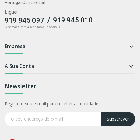
Portugal Continental
Ligue
/
919 945 010
919 945 097
(Chamada para a rede móvel nacional)
Empresa

A Sua Conta

Newsletter
Registe o seu e-mail para receber as novidades.
Subscrever