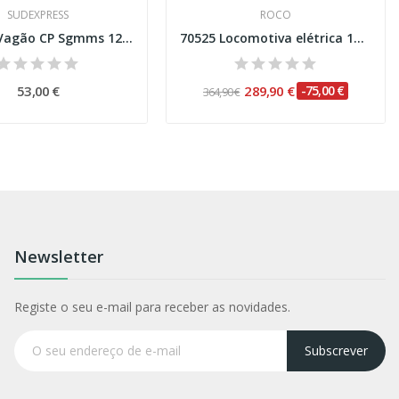
SUDEXPRESS
ROCO
S450127 Vagão CP Sgmms 127 contentor 40' MSC
70525 Locomotiva elétrica 182 912-6, EVB...
53,00 €
289,90 €
-75,00 €
364,90 €
Newsletter
Registe o seu e-mail para receber as novidades.
Subscrever