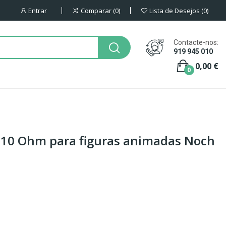
Entrar
Comparar
0
Lista de Desejos
0
Contacte-nos:
919 945 010
0,00 €
0
 10 Ohm para figuras animadas Noch