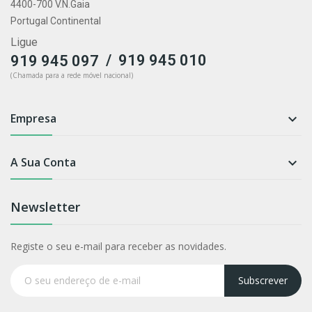
4400-700 V.N.Gaia
Portugal Continental
Ligue
/
919 945 010
919 945 097
(Chamada para a rede móvel nacional)
Empresa

A Sua Conta

Newsletter
Registe o seu e-mail para receber as novidades.
Subscrever