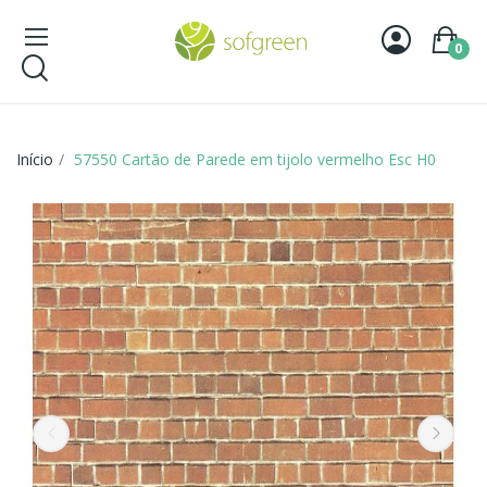
0
Início
57550 Cartão de Parede em tijolo vermelho Esc H0