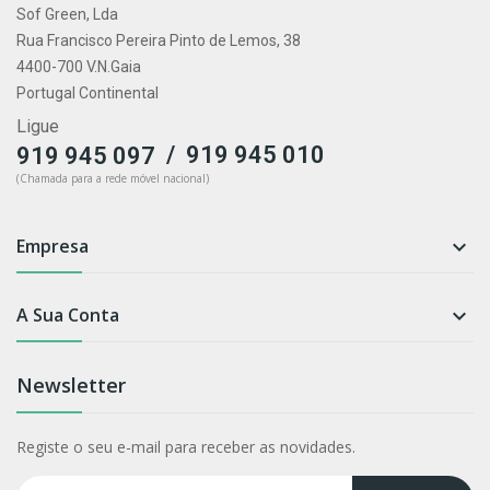
Sof Green, Lda
Rua Francisco Pereira Pinto de Lemos, 38
4400-700 V.N.Gaia
Portugal Continental
Ligue
/
919 945 010
919 945 097
(Chamada para a rede móvel nacional)
Empresa

A Sua Conta

Newsletter
Registe o seu e-mail para receber as novidades.