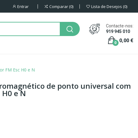
Entrar
Comparar
0
Lista de Desejos
0
Contacte-nos:
919 945 010
0,00 €
0
tor FM Esc H0 e N
romagnético de ponto universal com
c H0 e N