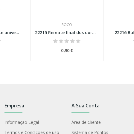
ROCO
10906 Óleo lubrificante universal
22215 Remate final dos dormentes para carril...
0,90 €
Empresa
A Sua Conta
Informação Legal
Área de Cliente
Termos e Condições de uso
Sistema de Pontos