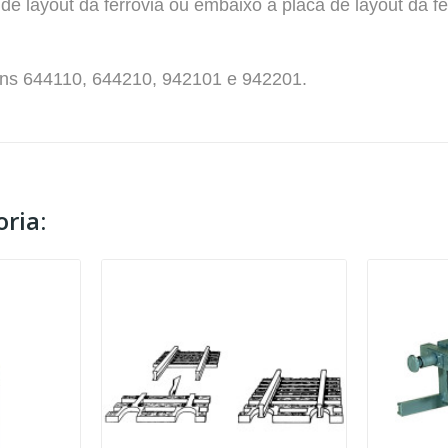
de layout da ferrovia ou embaixo a placa de layout da fe
tens 644110, 644210, 942101 e 942201.
ria: