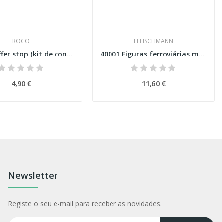
ROCO
FLEISCHMANN
22216 Buffer stop (kit de construção) Esc N
40001 Figuras ferroviárias maquinista e...
4,90 €
11,60 €
Newsletter
Registe o seu e-mail para receber as novidades.