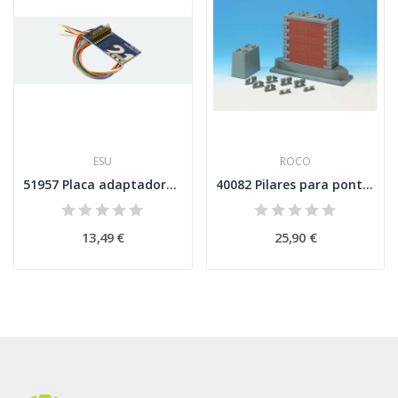
ESU
ROCO
51957 Placa adaptadora 21MTC para 8 saídas...
40082 Pilares para ponte Esc H0
13,49 €
25,90 €