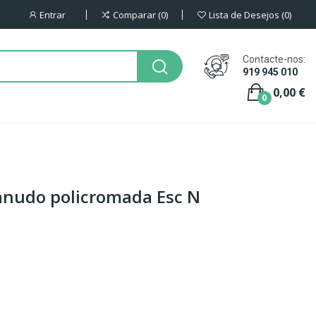
Entrar
Comparar
0
Lista de Desejos
0
Contacte-nos:
919 945 010
0,00 €
0
anudo policromada Esc N