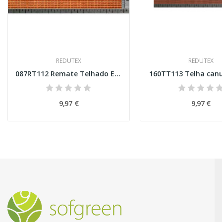
REDUTEX
REDUTEX
087RT112 Remate Telhado Esc H0
160TT113 Telha canu
9,97 €
9,97 €