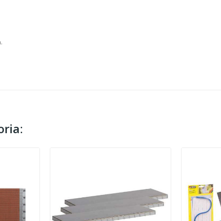
.
ria: