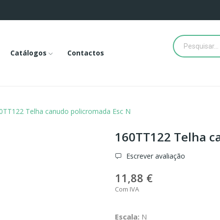
Catálogos
Contactos
0TT122 Telha canudo policromada Esc N
160TT122 Telha c
Escrever avaliação
11,88 €
Com IVA
Escala:
N