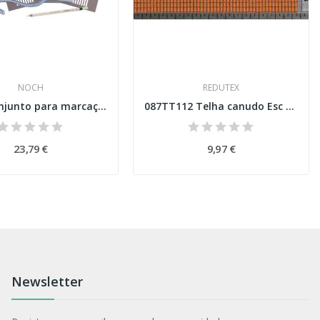
NOCH
REDUTEX
60740 Conjunto para marcação de ruas Esc H0
087TT112 Telha canudo Esc H0
23,79 €
9,97 €
Newsletter