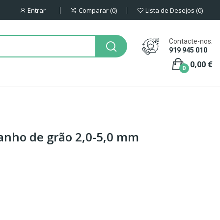
Entrar
Comparar
0
Lista de Desejos
0
Contacte-nos:
919 945 010
0,00 €
0
anho de grão 2,0-5,0 mm