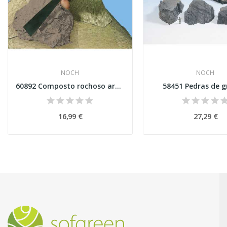
NOCH
NOCH
60892 Composto rochoso arenito XL (castanho)
58451 Pedras de g
16,99 €
27,29 €