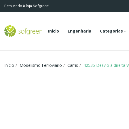
Bem-vindo à loja Sofgreen!
Início
Engenharia
Categorias
Início
Modelismo Ferroviário
Carris
42535 Desvio à direita 