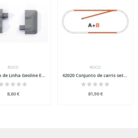
ROCO
ROCO
61180 Fim de Linha Geoline Esc H0
42020 Conjunto de carris set B com balastro...
8,60 €
81,90 €