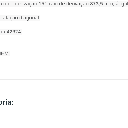
 de derivação 15°, raio de derivação 873,5 mm, ângulo
talação diagonal.
 ou 42624.
 NEM.
ria: