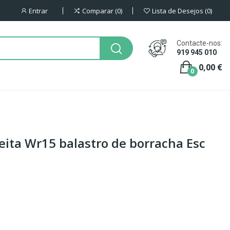
Entrar
Comparar
0
Lista de Desejos
0
Contacte-nos:
919 945 010
0,00 €
0
eita Wr15 balastro de borracha Esc