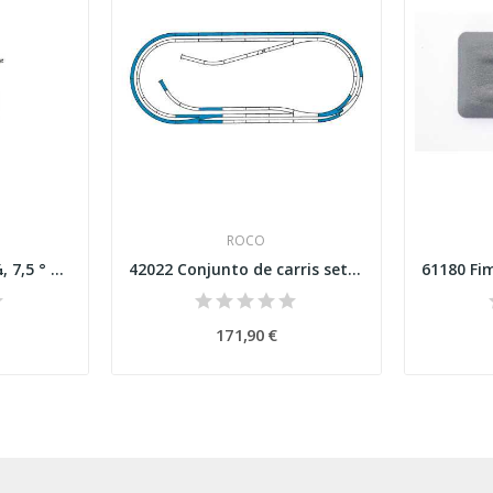
ROCO
42509 Pista curva R3¼, 7,5 ° balastro de...
42022 Conjunto de carris set D com balastro...
171,90 €