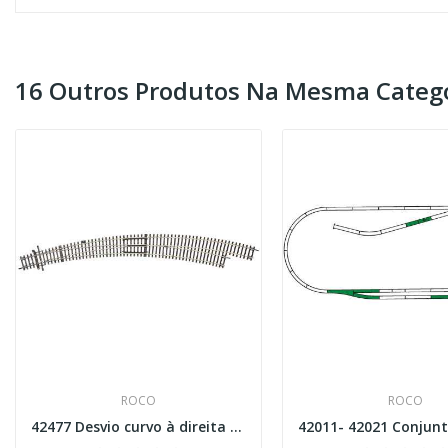
16 Outros Produtos Na Mesma Catego
ROCO
ROCO
42477 Desvio curvo à direita BWr9 / 10 Esc H0