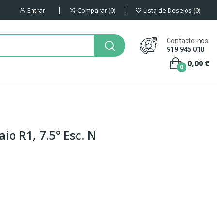
Entrar
Comparar
0
Lista de Desejos
0
Contacte-nos:
919 945 010
0,00 €
0
aio R1, 7.5° Esc. N