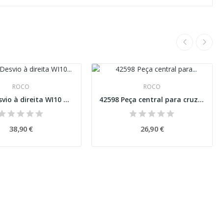
ROCO
ROCO
42581 Desvio à direita WI10 balastro de...
42598 Peça central para cruzamento duplo DGV15...
38,90 €
26,90 €