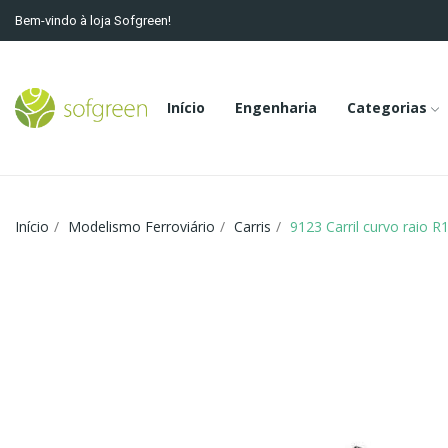
Bem-vindo à loja Sofgreen!
Início
Engenharia
Categorias
Início
Modelismo Ferroviário
Carris
9123 Carril curvo raio R1