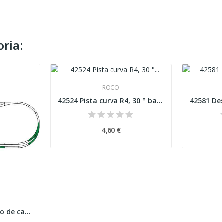
ria:
ROCO
42524 Pista curva R4, 30 ° balastro de borracha...
4,60 €
42011- 42021 Conjunto de carris set C com...