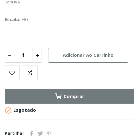
Com IVA
Escala:
H0
Adicionar Ao Carrinho
Comprar

Esgotado
Partilhar