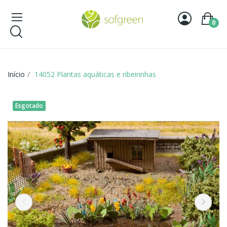
0
Início
14052 Plantas aquáticas e ribeirinhas
Esgotado