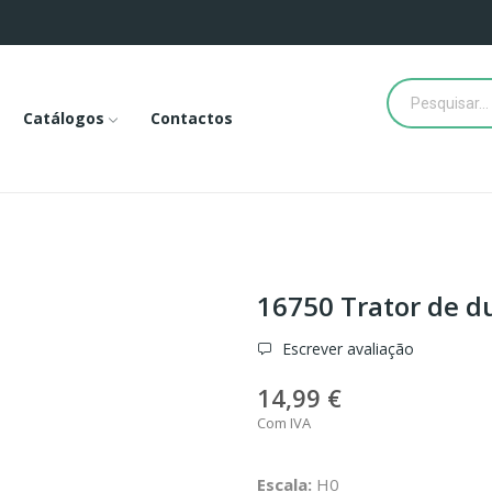
Catálogos
Contactos
16750 Trator de d
Escrever avaliação
14,99 €
Com IVA
Escala:
H0