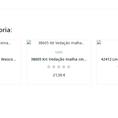
ria:
KIBRI
76509 Vagão cisterna Wascosa Esc H0
38605 Kit Vedação malha cinzenta Esc H0
21,50 €