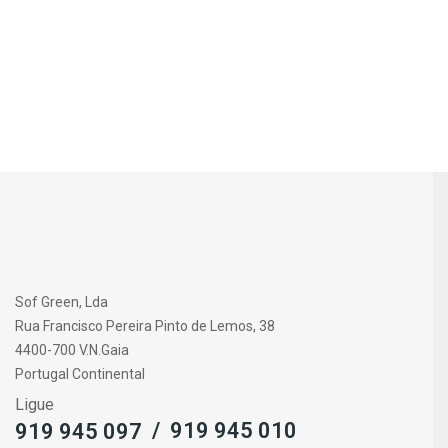
Sof Green, Lda
Rua Francisco Pereira Pinto de Lemos, 38
4400-700 V.N.Gaia
Portugal Continental
Ligue
/
919 945 010
919 945 097