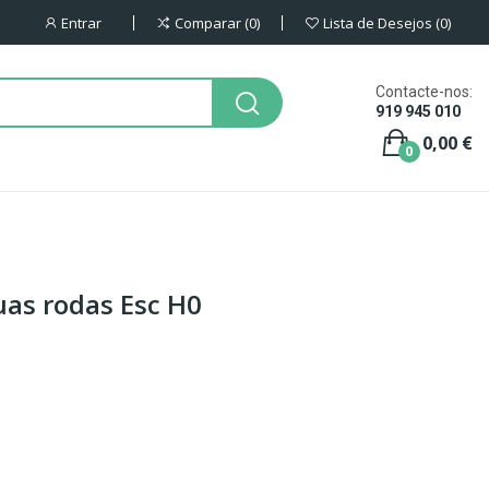
Entrar
Comparar
0
Lista de Desejos
0
Contacte-nos:
919 945 010
0,00 €
0
uas rodas Esc H0