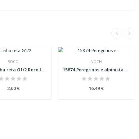
ROCO
NOCH
42412 Linha reta G1/2 Roco Line
15874 Peregrinos e alpinistas Esc H0
2,60 €
16,49 €