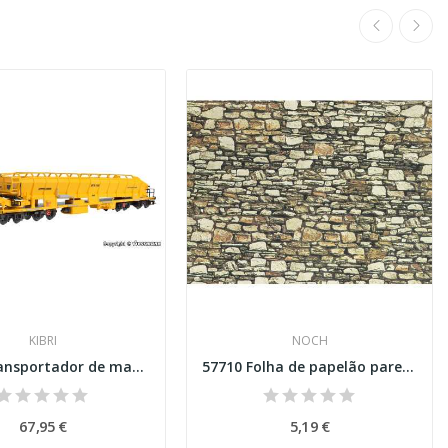
KIBRI
NOCH
16150 Transportador de material e unidade de...
57710 Folha de papelão parede de xisto extra...
67,95 €
5,19 €