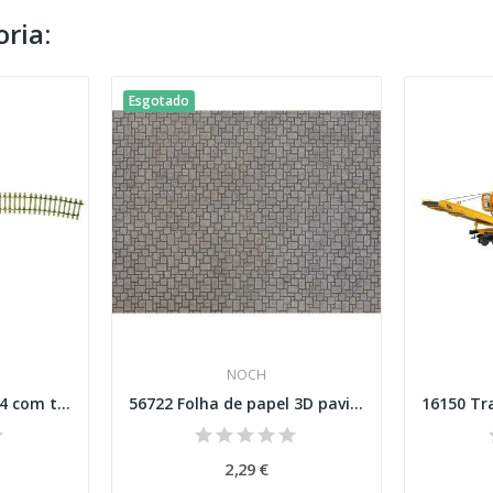
ria:
Esgotado
NOCH
42401 Trilho flexível F4 com travessas de...
56722 Folha de papel 3D pavimento em pedra de...
2,29 €