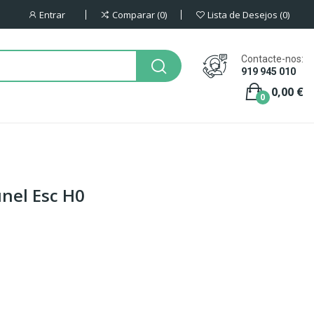
Entrar
Comparar
0
Lista de Desejos
0
Contacte-nos:
919 945 010
0,00 €
0
únel Esc H0