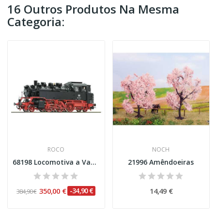
16 Outros Produtos Na Mesma
Categoria:
ROCO
NOCH
68198 Locomotiva a Vapor classe 064, DB AC...
21996 Amêndoeiras
350,00 €
-34,90 €
14,49 €
384,90 €