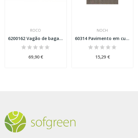
ROCO
NOCH
6200162 Vagão de bagagem, DB Esc H0
60314 Pavimento em cubo Esc H0
69,90 €
15,29 €