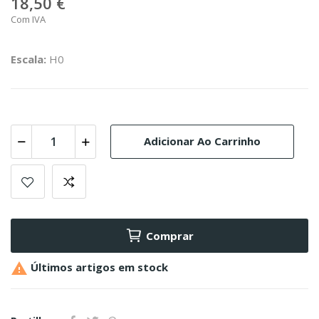
18,50 €
Com IVA
Escala:
H0
Adicionar Ao Carrinho
Comprar

Últimos artigos em stock