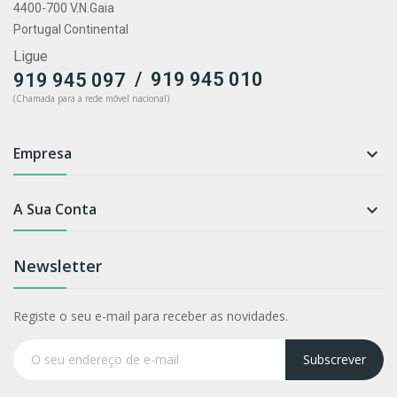
4400-700 V.N.Gaia
Portugal Continental
Ligue
/
919 945 010
919 945 097
(Chamada para a rede móvel nacional)
Empresa

A Sua Conta

Newsletter
Registe o seu e-mail para receber as novidades.
Subscrever