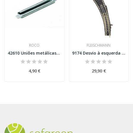
ROCO
FLEISCHMANN
42610 Uniões metálicas para carris Geo Line e...
9174 Desvio à esquerda para mudar do raio R1...
4,90 €
29,90 €