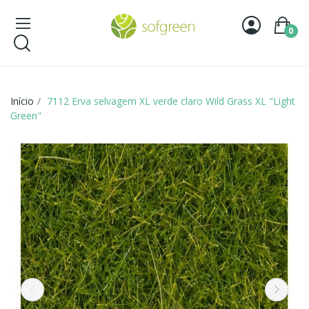
0
Início
7112 Erva selvagem XL verde claro Wild Grass XL "Light
Green"