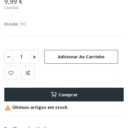
9,99 €
Com IVA
Escala:
H0
Adicionar Ao Carrinho
Comprar

Últimos artigos em stock