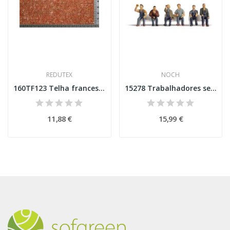
REDUTEX
NOCH
160TF123 Telha francesa policromada Esc N
15278 Trabalhadores sentados (sem bancos) Esc H0
11,88 €
15,99 €