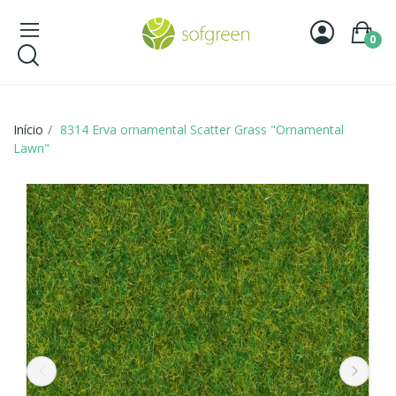
0
Início
8314 Erva ornamental Scatter Grass "Ornamental
Lawn"