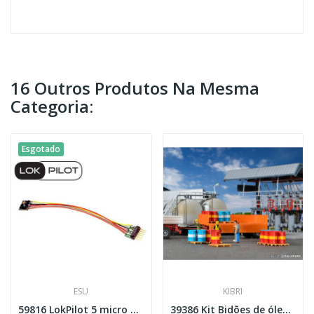
16 Outros Produtos Na Mesma
Categoria:
Esgotado
ESU
KIBRI
59816 LokPilot 5 micro DCC/MM/SX 6-pin NEM651
39386 Kit Bidões de óleo , 32 peças Esc H0