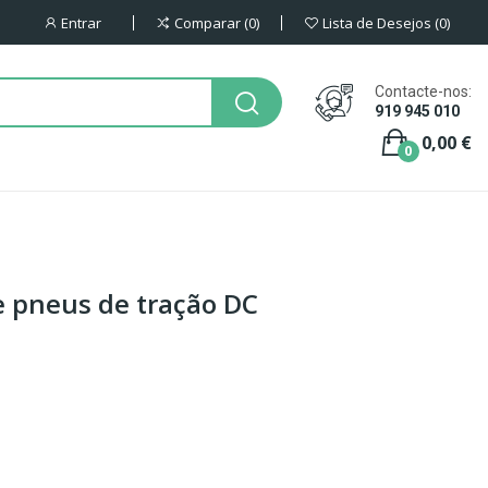
Entrar
Comparar
0
Lista de Desejos
0
Contacte-nos:
919 945 010
0,00 €
0
 pneus de tração DC