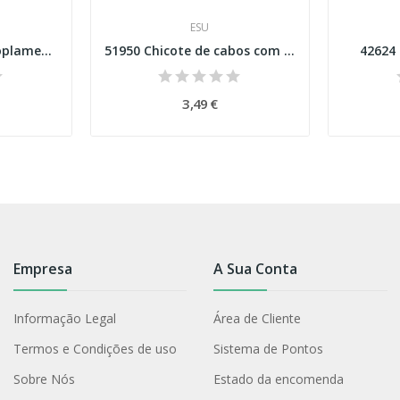
ESU
40270 Cabeças de acoplamento direto com guia de...
51950 Chicote de cabos com plugue de 8 pinos,...
42624
3,49 €
Empresa
A Sua Conta
Informação Legal
Área de Cliente
Termos e Condições de uso
Sistema de Pontos
Sobre Nós
Estado da encomenda