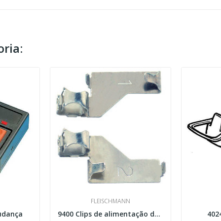
ria:
FLEISCHMANN
udança
9400 Clips de alimentação de trilho, 2 x polo...
402