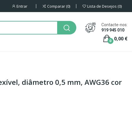
Entrar
Comparar
0
Lista de Desejos
0
Contacte-nos:
919 945 010
0,00 €
0
exível, diâmetro 0,5 mm, AWG36 cor