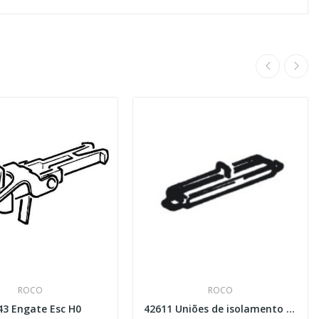
ROCO
ROCO
43 Engate Esc H0
42611 Uniões de isolamento para carris Geo Line...