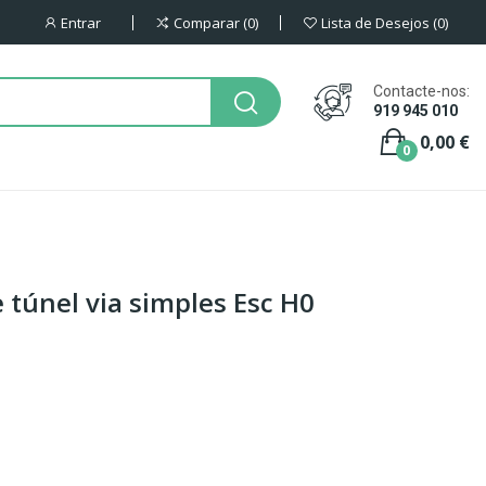
Entrar
Comparar
0
Lista de Desejos
0
Contacte-nos:
919 945 010
0,00 €
0
e túnel via simples Esc H0