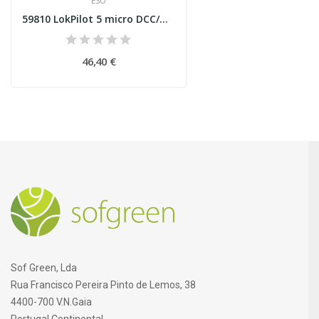
ESU
59810 LokPilot 5 micro DCC/MM/SX 8-pin NEM652
46,40 €
Sof Green, Lda
Rua Francisco Pereira Pinto de Lemos, 38
4400-700 V.N.Gaia
Portugal Continental