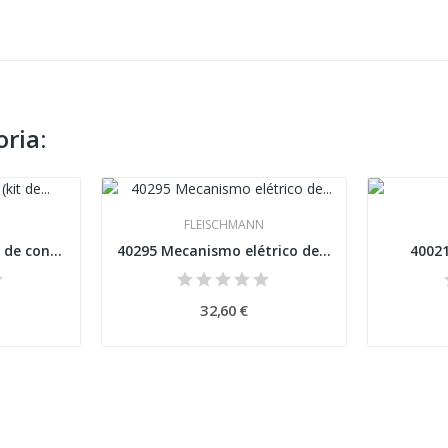
ria:
FLEISCHMANN
22216 Buffer stop (kit de construção) Esc N
40295 Mecanismo elétrico de desvio esquerdo...
4002
32,60 €