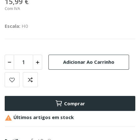
15,99 €
Com IVA
Escala:
H0
Adicionar Ao Carrinho
Comprar

Últimos artigos em stock