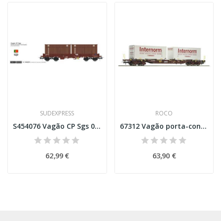
SUDEXPRESS
ROCO
S454076 Vagão CP Sgs 076-8 Esc H0
67312 Vagão porta-contentores, ÖBB Esc H0
62,99 €
63,90 €