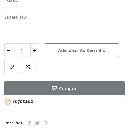
Com IVA
Escala:
H0
Adicionar Ao Carrinho
Comprar

Esgotado
Partilhar