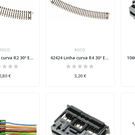
ROCO
ROCO
42422 Linha curva R2 30º Esc H0
42424 Linha curva R4 30º Esc H0
106
2,80 €
3,20 €