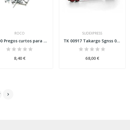
ROCO
SUDEXPRESS
10000 Pregos curtos para fixação dos carris
TK 00917 Takargo Sgnss 009 Esc H0
8,40 €
68,00 €
7
