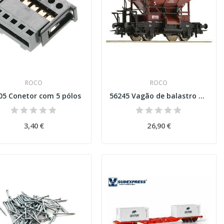
ROCO
ROCO
05 Conetor com 5 pólos
56245 Vagão de balastro Talbot, DB Esc H0
3,40 €
26,90 €