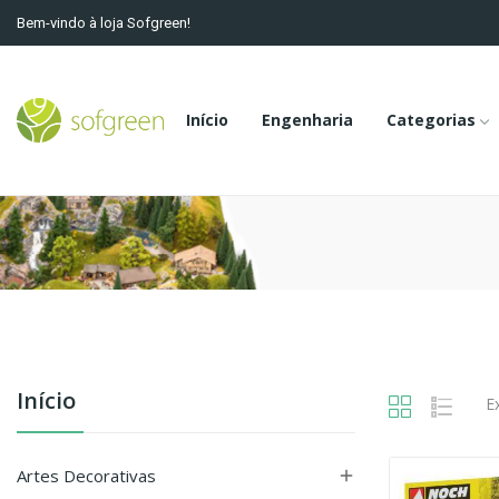
Bem-vindo à loja Sofgreen!
Início
Engenharia
Categorias
Início
E
Artes Decorativas
