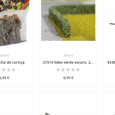
NOCH
NOCH
cha de cortiça
21514 Sebe verde escuro, 2 peças de 1,5 cm x...
8,49 €
8,99 €