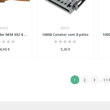
ROCO
ROCO
10894 Decoder NEM 652 8 pin
10608 Conetor com 8 pólos
6,90 €
5,20 €
1
2
3
…
11