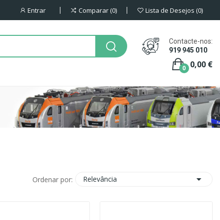
Entrar
Comparar
0
Lista de Desejos
0
Contacte-nos:
919 945 010
0,00 €
0

Relevância
Ordenar por: