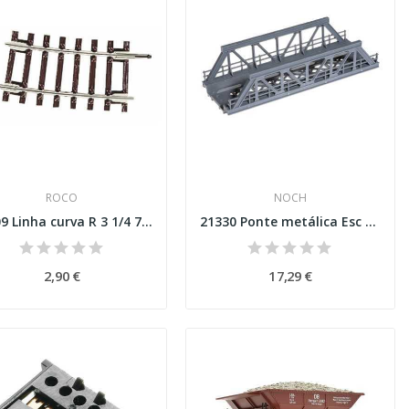
ROCO
NOCH
42409 Linha curva R 3 1/4 7,5º Esc H0
21330 Ponte metálica Esc H0
2,90 €
17,29 €