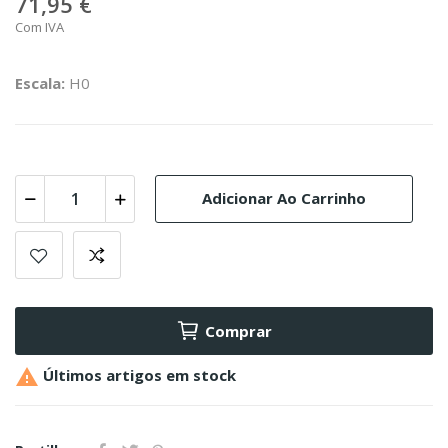
71,95 €
Com IVA
Escala:
H0
Adicionar Ao Carrinho
Comprar

Últimos artigos em stock