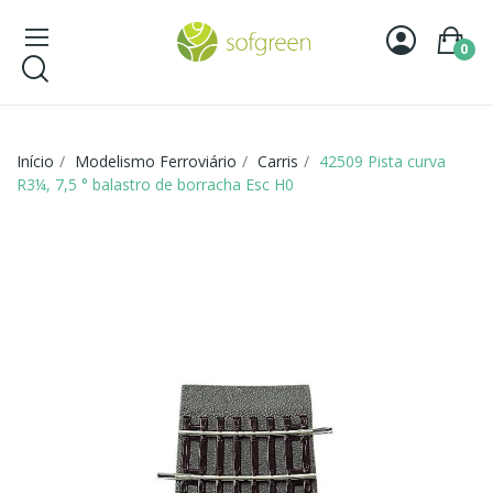
0
Início
Modelismo Ferroviário
Carris
42509 Pista curva
R3¼, 7,5 ° balastro de borracha Esc H0