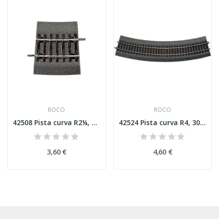
ROCO
ROCO
42508 Pista curva R2¼, 7,5 ° balastro de...
42524 Pista curva R4, 30 ° balastro de borracha...
3,60 €
4,60 €