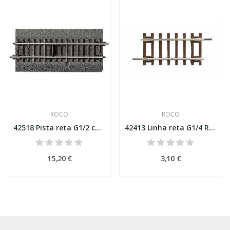
ROCO
ROCO
42518 Pista reta G1/2 com contacto de comutação...
42413 Linha reta G1/4 Roco Line Esc H0
15,20 €
3,10 €