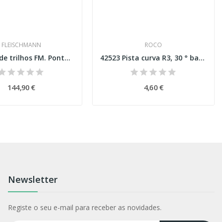
FLEISCHMANN
ROCO
9194 Set de trilhos FM. Ponto de três vias...
42523 Pista curva R3, 30 ° balastro de borracha...
144,90 €
4,60 €
Newsletter
Registe o seu e-mail para receber as novidades.