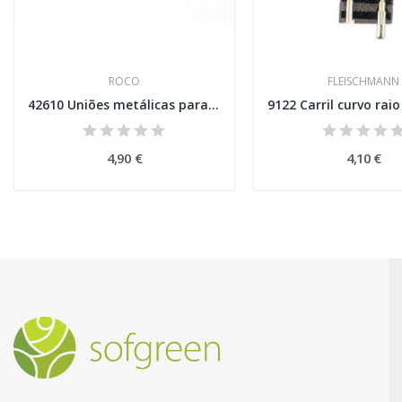
ROCO
FLEISCHMANN
42610 Uniões metálicas para carris Geo Line e...
4,90 €
4,10 €