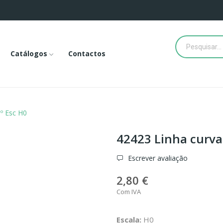
Catálogos
Contactos
º Esc H0
42423 Linha curva
Escrever avaliação
2,80 €
Com IVA
Escala:
H0