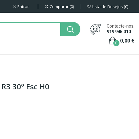
Entrar
Comparar
0
Lista de Desejos
0
Contacte-nos:
919 945 010
0,00 €
0
 R3 30º Esc H0