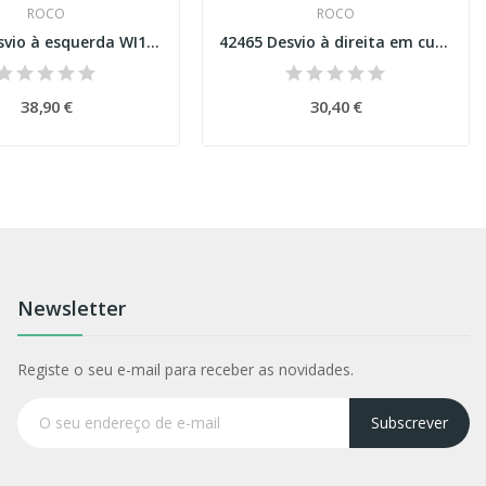
ROCO
ROCO
42580 Desvio à esquerda WI10 balastro de...
42465 Desvio à direita em curva BWI2/3 Esc H0
38,90 €
30,40 €
Newsletter
Registe o seu e-mail para receber as novidades.
Subscrever