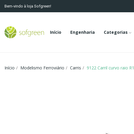
Bem-vindo à loja Sofgreen!
Início
Engenharia
Categorias
Início
Modelismo Ferroviário
Carris
9122 Carril curvo raio R1