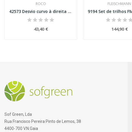
ROCO
FLEISCHMANN
42573 Desvio curvo à direita BWl3/4 com...
43,40 €
144,90 €
Sof Green, Lda
Rua Francisco Pereira Pinto de Lemos, 38
4400-700 V.N.Gaia