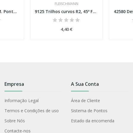
FLEISCHMANN
9194 Set de trilhos FM. Ponto de três vias...
9125 Trilhos curvos R2, 45º FM Esc N
4,40 €
Empresa
A Sua Conta
Informação Legal
Área de Cliente
Termos e Condições de uso
Sistema de Pontos
Sobre Nós
Estado da encomenda
Contacte-nos