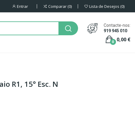
Entrar
Comparar
0
Lista de Desejos
0
Contacte-nos:
919 945 010
0,00 €
0
aio R1, 15° Esc. N