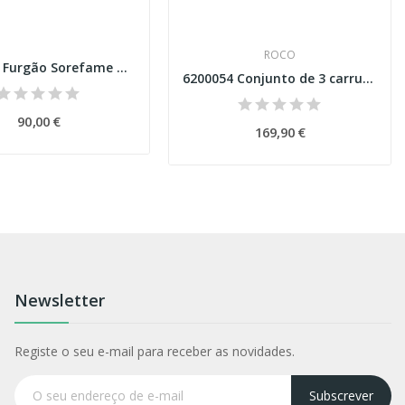
ROCO
S9269006 Furgão Sorefame CP006 com topos de...
6200054 Conjunto de 3 carruagens “Blokkendoos”,...
90,00 €
169,90 €
Newsletter
Registe o seu e-mail para receber as novidades.
Subscrever