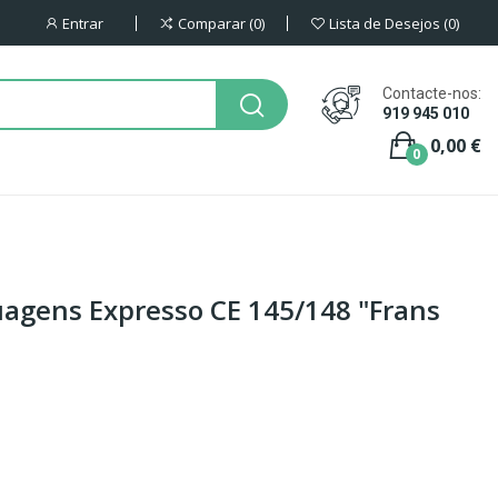
Entrar
Comparar
0
Lista de Desejos
0
Contacte-nos:
919 945 010
0,00 €
0
uagens Expresso CE 145/148 "Frans