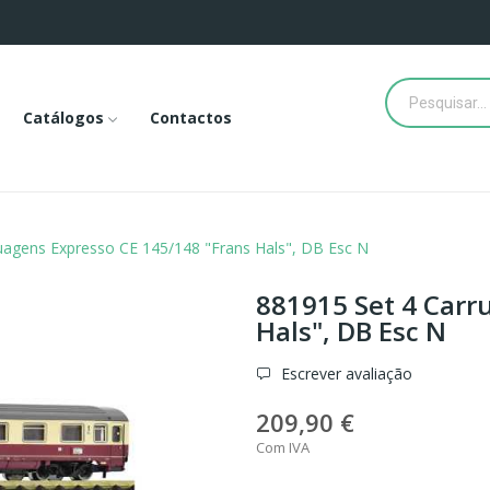
Catálogos
Contactos
uagens Expresso CE 145/148 "Frans Hals", DB Esc N
881915 Set 4 Carr
Hals", DB Esc N
Escrever avaliação
209,90 €
Com IVA