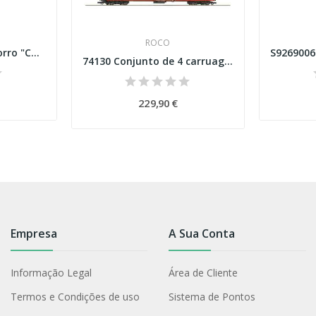
ROCO
S9269150 Furgão Socorro "Contumil" Sorefame, CP
74130 Conjunto de 4 carruagens “Schlieren”, ÖBB...
229,90 €
Empresa
A Sua Conta
Informação Legal
Área de Cliente
Termos e Condições de uso
Sistema de Pontos