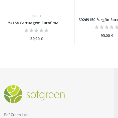
ROCO
54164 Carruagem Eurofima IC ÖBB- 2ª classe...
95,00 €
39,90 €
Sof Green, Lda