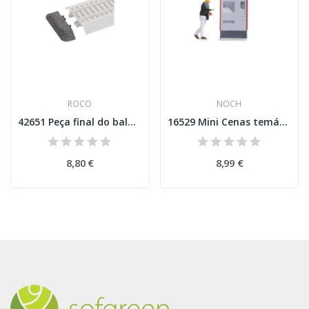
ROCO
NOCH
42651 Peça final do balastro da via Esc H0
16529 Mini Cenas temáticas "Na plataforma''...
8,80 €
8,99 €