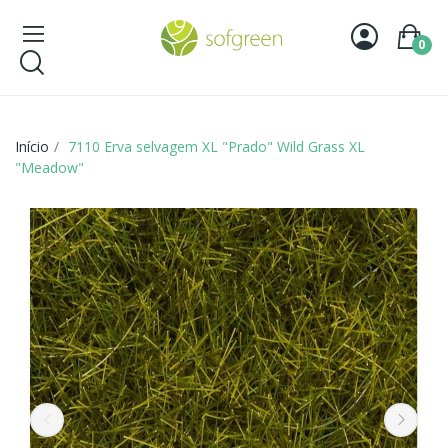
0
Início
7110 Erva selvagem XL "Prado" Wild Grass XL
"Meadow"