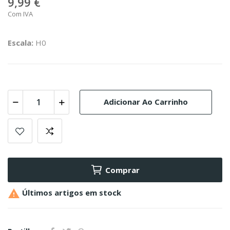
9,99 €
Com IVA
Escala:
H0
Adicionar Ao Carrinho
Comprar

Últimos artigos em stock