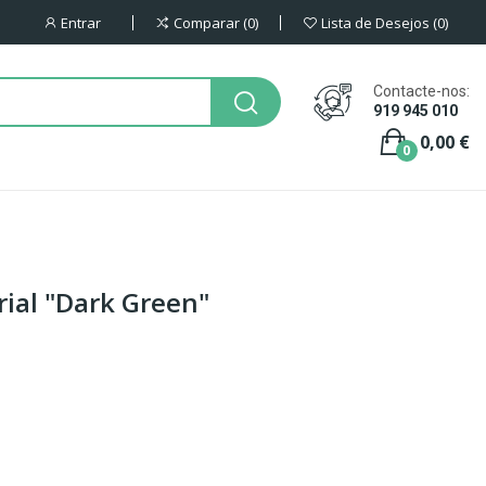
Entrar
Comparar
0
Lista de Desejos
0
Contacte-nos:
919 945 010
0,00 €
0
rial "Dark Green"