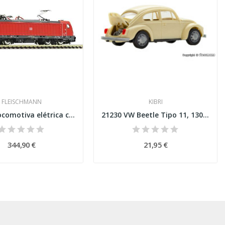
FLEISCHMANN
KIBRI
739072 Locomotiva elétrica classe 147, DB AG...
21230 VW Beetle Tipo 11, 1302, modelo...
344,90 €
21,95 €