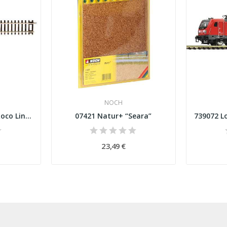
NOCH
42410 Carril reto G1 Roco Line Esc H0
07421 Natur+ “Seara”
23,49 €