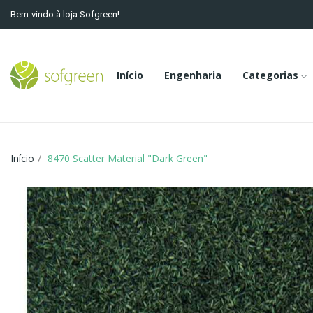
Bem-vindo à loja Sofgreen!
Início
Engenharia
Categorias
Início
8470 Scatter Material "Dark Green"