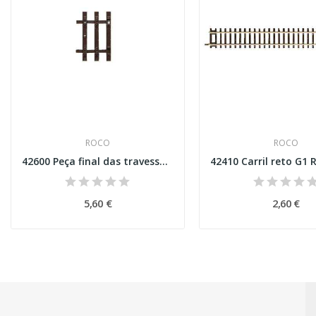
ROCO
ROCO
42600 Peça final das travessas Esc H0
5,60 €
2,60 €