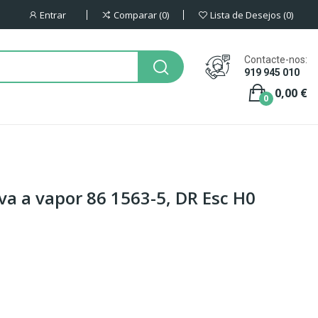
Entrar
Comparar
0
Lista de Desejos
0
Contacte-nos:
919 945 010
0,00 €
0
a a vapor 86 1563-5, DR Esc H0