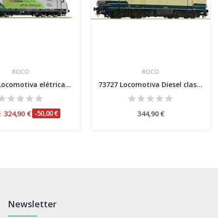
ROCO
ROCO
7510015 Locomotiva elétrica 185 389-4, DB AG...
73727 Locomotiva Diesel classe 218 218-6, DB...
324,90 €
-50,00 €
344,90 €
€
Newsletter