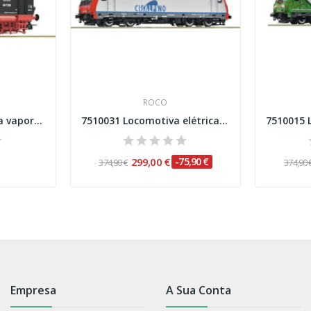
ROCO
7110014 Locomotiva a vapor classe 89.70-75, DB...
7510031 Locomotiva elétrica Re 484 018-7,...
299,00 €
-75,90 €
374,90 €
374,90 
Empresa
A Sua Conta