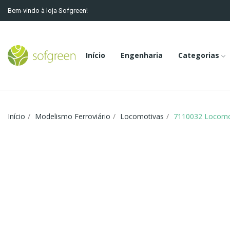
Bem-vindo à loja Sofgreen!
Início
Engenharia
Categorias
Início
Modelismo Ferroviário
Locomotivas
7110032 Locomot