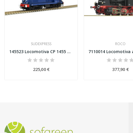
SUDEXPRESS
ROCO
145523 Locomotiva CP 1455 DC Analógica Esc H0
225,00 €
377,90 €