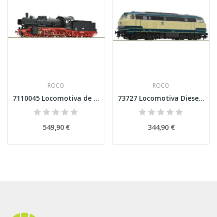
ROCO
ROCO
7110045 Locomotiva de Edição a vapor 38 2566-8,...
73727 Locomotiva Diesel classe 218 218-6, DB...
549,90 €
344,90 €