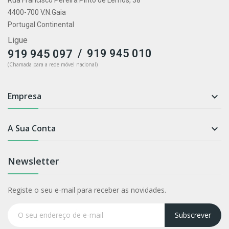
4400-700 V.N.Gaia
Portugal Continental
Ligue
/
919 945 010
919 945 097
(Chamada para a rede móvel nacional)
Empresa

A Sua Conta

Newsletter
Registe o seu e-mail para receber as novidades.
Subscrever