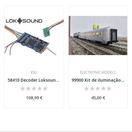
ESU
ELECTRONIC MODELS
58410 Decoder Loksound 5 DCC/MMSX/M4 8pin NEM 652
99900 Kit de iluminação carruagens SOREFAME da...
108,99 €
45,00 €